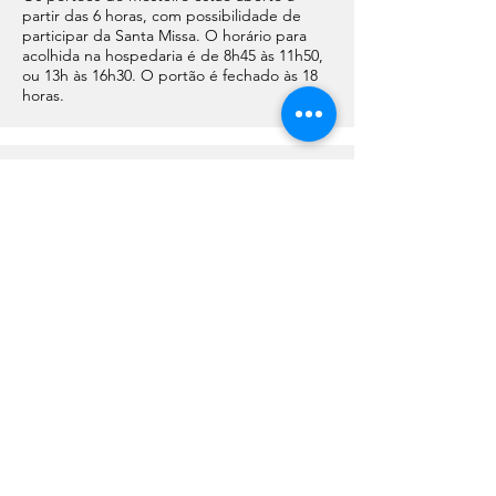
partir das 6 horas, com possibilidade de
participar da Santa Missa. O horário para
acolhida na hospedaria é de 8h45 às 11h50,
ou 13h às 16h30. O portão é fechado às 18
horas.
Há acesso à internet?
A hospedaria não oferece wi-fi. O retiro é
uma oportunidade de desconexão do
mundo digital e de maior presença interior.
Na área ao redor da loja (outro edifício do
mosteiro) há sinal de wi-fi.
Posso cancelar minha
hospedagem?
Imprevistos acontecem e compreendemos.
O que nos ajuda é saber com antecedência,
dado que sua vinda foi preparada. Um aviso
oportuno nos permite oferecer o espaço a