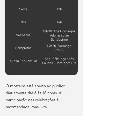
Sexta
12h
Noa
14h
17h30 (Aos Domingos,
Vésperas
Adoração ao
Santíssimo
Sacramento logo
19h30 (Domingo:
após)
Completas
19h15)
Seg–Sáb: logo após
Missa Conventual
Laudes · Domingo: 10h
O mosteiro está aberto ao público
diariamente das 6 às 18 horas. A
participação nas celebrações é
recomendada, mas livre.