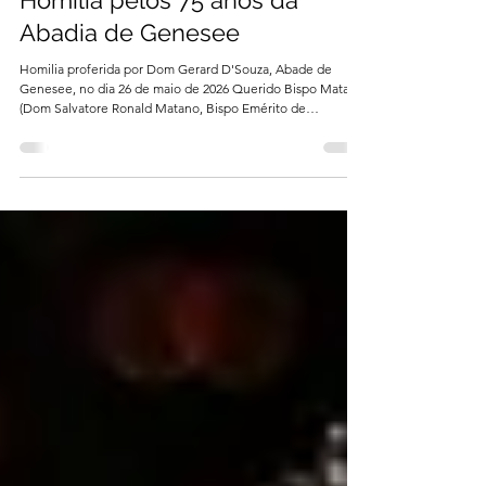
Homilia pelos 75 anos da
Abadia de Genesee
Homilia proferida por Dom Gerard D'Souza, Abade de
Genesee, no dia 26 de maio de 2026 Querido Bispo Matano
(Dom Salvatore Ronald Matano, Bispo Emérito de
Rochester - NY), sacerdotes, nossos abades e abadessas
trapistas, irmãos e irmãs trapistas, Madre Kristina e Irmã
Andreja, irmãos da Abadia de Genesee e todos os nossos
convidados presentes nesta igreja. Agradeço a presença de
todos nesta celebração dos 75 anos da fundação de
Genesee. Somos moldados pela nossa história. Por