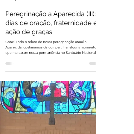
19 de jun.
2 min de leitura
Peregrinação a Aparecida (III):
dias de oração, fraternidade e
ação de graças
Concluindo o relato de nossa peregrinação anual a
Aparecida, gostaríamos de compartilhar alguns momentos
que marcaram nossa permanência no Santuário Nacional.
Foram dias profundamente abençoados, vividos em clima
de oração, fraternidade e renovação espiritual. Nos dias 9 e
10 de junho, tivemos a graça de celebrar as Laudes e a
Santa Missa na Capela dos Apóstolos, localizada logo atrás
do nicho da imagem de Nossa Senhora Aparecida. Foi um
verdadeiro privilégio poder rezar e ce