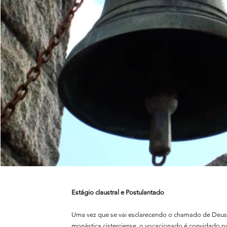
Estágio claustral e Postulantado
Uma vez que se vai esclarecendo o chamado de Deus 
monástica cisterciense, o vocacionado é convidado 