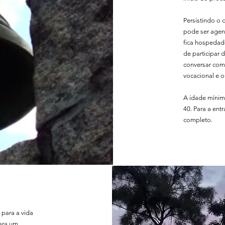
Persistindo o 
pode ser agen
fica hospedad
de participar 
conversar com
vocacional e 
A idade mínim
40. Para a ent
completo.
para a vida
para um