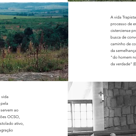
A vida Trapis
processo de e
cisterciense 
busca de conve
caminho de co
da semelhança
"do homem nov
da verdade" (Ef
 vida
 pela
, servem ao
ições OCSO,
stolado ativo,
sagração