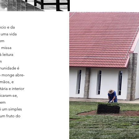
ncio e da
 uma vida
 em
a missa
 leitura
em
munidade é
o monge abre-
rmãos, e
ária e interior
icaram-se,
a em
é um simples
 um fruto do