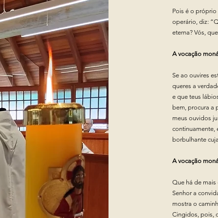
Pois é o próprio
operário, diz: “
eterna? Vós, que
A vocação monás
Se ao ouvires es
queres a verdade
e que teus lábio
bem, procura a p
meus ouvidos jun
continuamente, 
borbulhante cuj
A vocação moná
Que há de mais 
Senhor a convida
mostra o caminh
Cingidos, pois, 