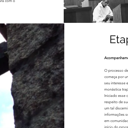
para com o
Eta
Acompanhamen
O processo d
começa por um
seu interesse 
monástica tra
Iniciado esse 
respeito de su
um tal discer
informações so
em comunidade
início do proc