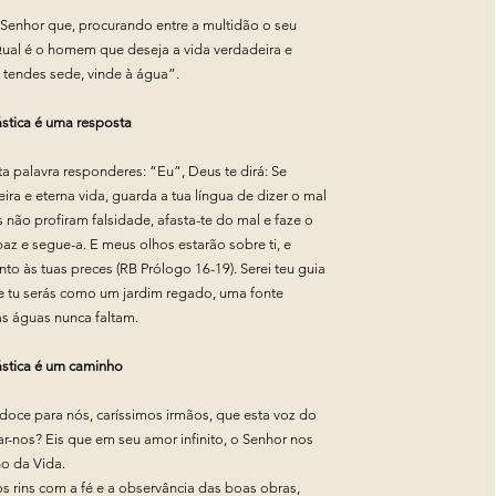
 Senhor que, procurando entre a multidão o seu
Qual é o homem que deseja a vida verdadeira e
 tendes sede, vinde à água”.
tica é uma resposta
ta palavra responderes: “Eu”, Deus te dirá: Se
ira e eterna vida, guarda a tua língua de dizer o mal
s não profiram falsidade, afasta-te do mal e faze o
az e segue-a. E meus olhos estarão sobre ti, e
to às tuas preces (RB Prólogo 16-19). Serei teu guia
e tu serás como um jardim regado, uma fonte
as águas nunca faltam.
stica é um caminho
doce para nós, caríssimos irmãos, que esta voz do
r-nos? Eis que em seu amor infinito, o Senhor nos
o da Vida.
os rins com a fé e a observância das boas obras,