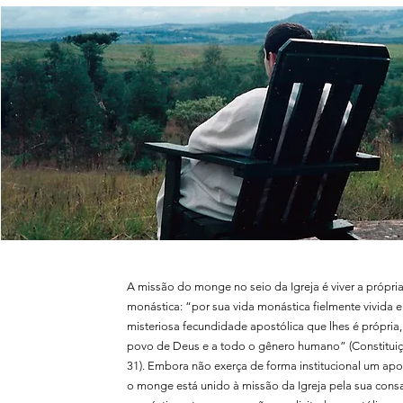
A missão do monge no seio da Igreja é viver a própria
monástica: “por sua vida monástica fielmente vivida e
misteriosa fecundidade apostólica que lhes é própria
povo de Deus e a todo o gênero humano” (Constitu
31). Embora não exerça de forma institucional um apo
o monge está unido à missão da Igreja pela sua con