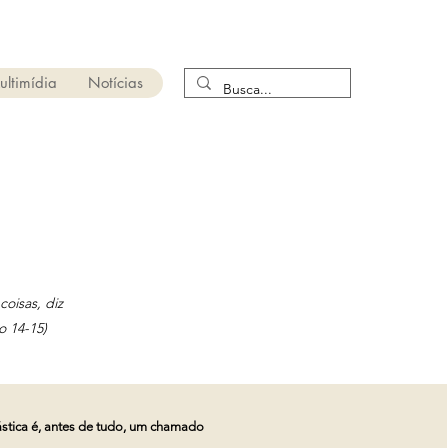
ultimídia
Notícias
oisas, diz
o 14-15)
tica é, antes de tudo, um chamado