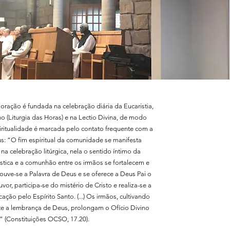
oração é fundada na celebração diária da Eucaristia,
no (Liturgia das Horas) e na Lectio Divina, de modo
ritualidade é marcada pelo contato frequente com a
s: “O fim espiritual da comunidade se manifesta
na celebração litúrgica, nela o sentido íntimo da
tica e a comunhão entre os irmãos se fortalecem e
ouve-se a Palavra de Deus e se oferece a Deus Pai o
ouvor, participa-se do mistério de Cristo e realiza-se a
cação pelo Espírito Santo. (...) Os irmãos, cultivando
e a lembrança de Deus, prolongam o Ofício Divino
” (Constituições OCSO, 17.20).