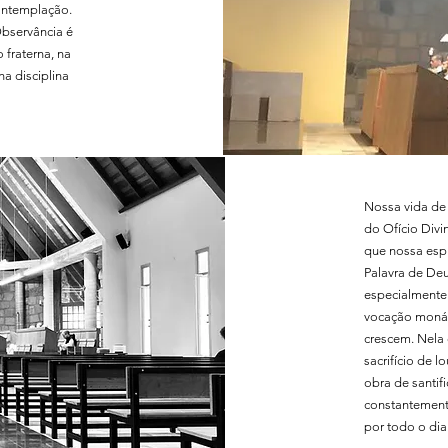
contemplação.
Observância é
 fraterna, na
na disciplina
Nossa vida de 
do Ofício Divi
que nossa espi
Palavra de Deu
especialmente 
vocação monás
crescem. Nela 
sacrifício de l
obra de santifi
constantement
por todo o dia